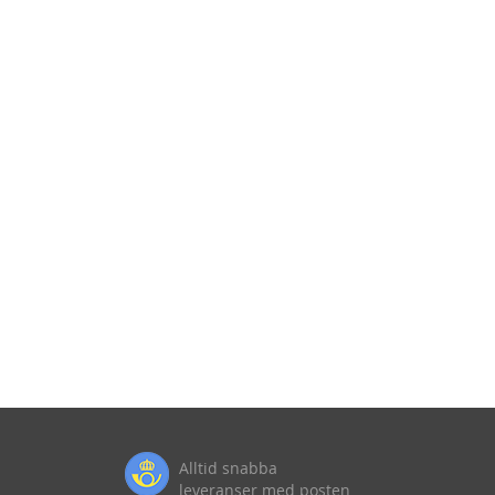
Alltid snabba
leveranser med posten