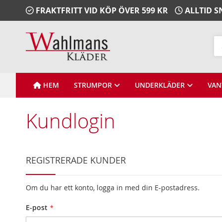
Gå
FRAKTFRITT VID KÖP ÖVER 599 KR
ALLTID 
vidare
till
Innehåll
Sö
HEM
STRUMPOR
UNDERKLÄDER
VAN
Kundlogin
REGISTRERADE KUNDER
Om du har ett konto, logga in med din E-postadress.
E-post