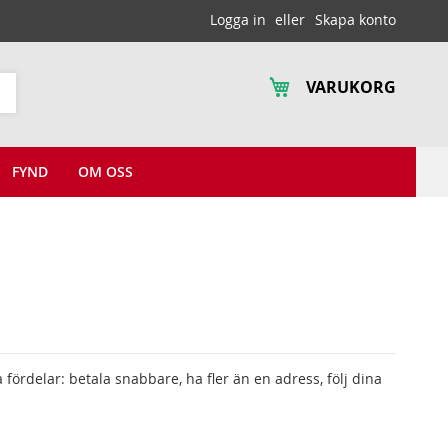
Logga in
Skapa konto
VARUKORG
Sök
FYND
OM OSS
fördelar: betala snabbare, ha fler än en adress, följ dina