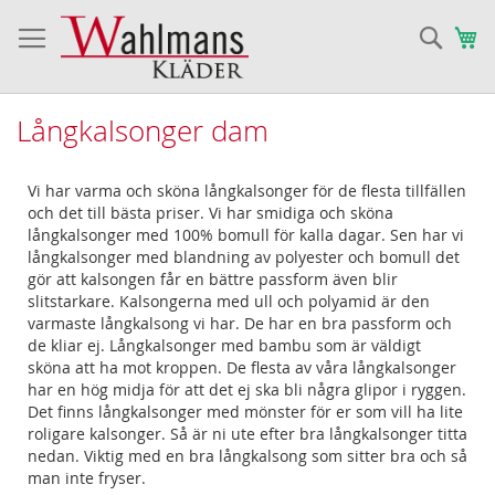
Sök
Va
Långkalsonger dam
Vi har varma och sköna långkalsonger för de flesta tillfällen
och det till bästa priser. Vi har smidiga och sköna
långkalsonger med 100% bomull för kalla dagar. Sen har vi
långkalsonger med blandning av polyester och bomull det
gör att kalsongen får en bättre passform även blir
slitstarkare. Kalsongerna med ull och polyamid är den
varmaste långkalsong vi har. De har en bra passform och
de kliar ej. Långkalsonger med bambu som är väldigt
sköna att ha mot kroppen. De flesta av våra långkalsonger
har en hög midja för att det ej ska bli några glipor i ryggen.
Det finns långkalsonger med mönster för er som vill ha lite
roligare kalsonger. Så är ni ute efter bra långkalsonger titta
nedan. Viktig med en bra långkalsong som sitter bra och så
man inte fryser.