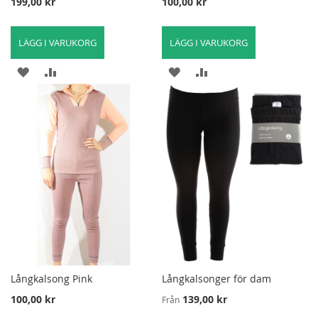
199,00 kr
100,00 kr
LÄGG I VARUKORG
LÄGG I VARUKORG
LÄGG
LÄGG
LÄGG
LÄGG
TILL
TILL
TILL
TILL
I
FÖR
I
FÖR
ÖNSKELISTA
ATT
ÖNSKELISTA
ATT
JÄMFÖRA
JÄMFÖRA
Långkalsong Pink
Långkalsonger för dam
100,00 kr
139,00 kr
Från