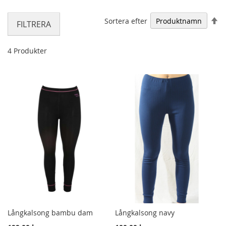
Fa
Sortera efter
FILTRERA
4
Produkter
Långkalsong bambu dam
Långkalsong navy