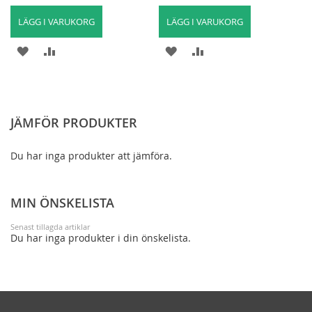
LÄGG I VARUKORG
LÄGG I VARUKORG
LÄGG
LÄGG
LÄGG
LÄGG
TILL
TILL
TILL
TILL
I
FÖR
I
FÖR
JÄMFÖR PRODUKTER
ÖNSKELISTA
ATT
ÖNSKELISTA
ATT
JÄMFÖRA
JÄMFÖRA
Du har inga produkter att jämföra.
MIN ÖNSKELISTA
Senast tillagda artiklar
Du har inga produkter i din önskelista.