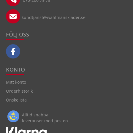
070-266 79 78
kundtjanst@wahlmansklader.se
FÖLJ OSS
KONTO
Mitt konto
Orderhistorik
Önskelista
Alltid snabba
leveranser med posten