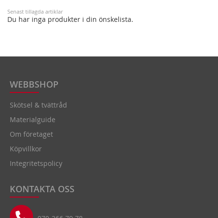
Senast tillagda artiklar
Du har inga produkter i din önskelista.
WEBBSHOP
Skötsel & tvättråd
Materialguide
Om företaget
Köpvillkor
Integritetspolicy
KONTAKTA OSS