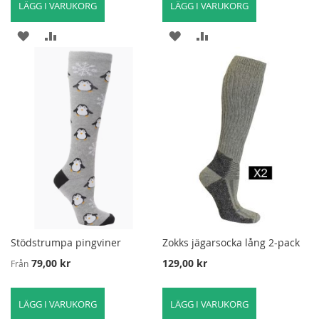
LÄGG I VARUKORG
LÄGG I VARUKORG
LÄGG
LÄGG
LÄGG
LÄGG
TILL
TILL
TILL
TILL
I
FÖR
I
FÖR
ÖNSKELISTA
ATT
ÖNSKELISTA
ATT
JÄMFÖRA
JÄMFÖRA
Stödstrumpa pingviner
Zokks jägarsocka lång 2-pack
79,00 kr
129,00 kr
Från
LÄGG I VARUKORG
LÄGG I VARUKORG