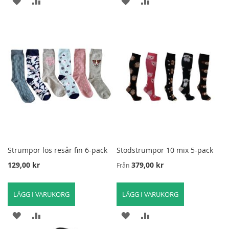
LÄGG
LÄGG
LÄGG
LÄGG
TILL
TILL
TILL
TILL
I
FÖR
I
FÖR
ÖNSKELISTA
ATT
ÖNSKELISTA
ATT
JÄMFÖRA
JÄMFÖRA
Strumpor lös resår fin 6-pack
Stödstrumpor 10 mix 5-pack
129,00 kr
379,00 kr
Från
LÄGG I VARUKORG
LÄGG I VARUKORG
LÄGG
LÄGG
LÄGG
LÄGG