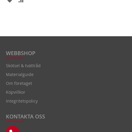
TILL
TILL
TILL
TILL
I
FÖR
I
FÖR
ÖNSKELISTA
ATT
ÖNSKELISTA
ATT
JÄMFÖRA
JÄMFÖRA
WEBBSHOP
Skötsel & tvättråd
Materialguide
Om företaget
Köpvillkor
Integritetspolicy
KONTAKTA OSS