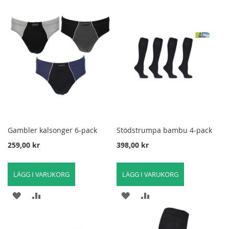
I
FÖR
I
FÖR
ÖNSKELISTA
ATT
ÖNSKELISTA
ATT
JÄMFÖRA
JÄMFÖRA
Gambler kalsonger 6-pack
Stödstrumpa bambu 4-pack
259,00 kr
398,00 kr
LÄGG I VARUKORG
LÄGG I VARUKORG
LÄGG
LÄGG
LÄGG
LÄGG
TILL
TILL
TILL
TILL