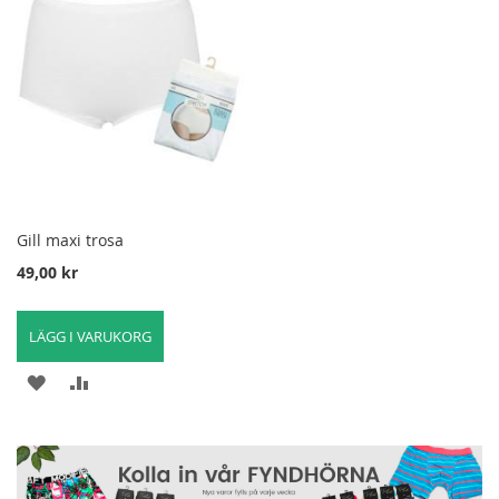
ÖNSKELISTA
ATT
ÖNSKELISTA
ATT
JÄMFÖRA
JÄMFÖRA
Gill maxi trosa
49,00 kr
LÄGG I VARUKORG
LÄGG
LÄGG
TILL
TILL
I
FÖR
ÖNSKELISTA
ATT