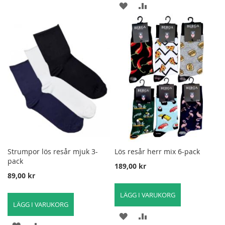
LÄGG
LÄGG
TILL
TILL
TILL
TILL
I
FÖR
I
FÖR
ÖNSKELISTA
ATT
ÖNSKELISTA
ATT
JÄMFÖRA
JÄMFÖRA
Strumpor lös resår mjuk 3-
Lös resår herr mix 6-pack
pack
189,00 kr
89,00 kr
LÄGG I VARUKORG
LÄGG I VARUKORG
LÄGG
LÄGG
LÄGG
LÄGG