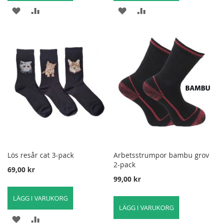
LÄGG
LÄGG
LÄGG
LÄGG
TILL
TILL
TILL
TILL
I
FÖR
I
FÖR
ÖNSKELISTA
ATT
ÖNSKELISTA
ATT
JÄMFÖRA
JÄMFÖRA
Lös resår cat 3-pack
Arbetsstrumpor bambu grov
2-pack
69,00 kr
99,00 kr
LÄGG I VARUKORG
LÄGG I VARUKORG
LÄGG
LÄGG