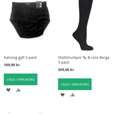
I
FÖR
I
FÖR
ÖNSKELISTA
ATT
ÖNSKELISTA
ATT
JÄMFÖRA
JÄMFÖRA
Kalsong gylf 2-pack
Stödstrumpor fly & care Berga
5-pack
169,00 kr
359,00 kr
LÄGG I VARUKORG
LÄGG I VARUKORG
LÄGG
LÄGG
LÄGG
LÄGG
TILL
TILL
TILL
TILL
I
FÖR
I
FÖR