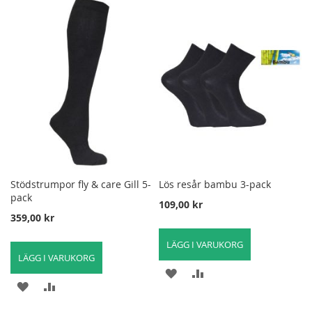
TILL
TILL
TILL
TILL
I
FÖR
I
FÖR
ÖNSKELISTA
ATT
ÖNSKELISTA
ATT
JÄMFÖRA
JÄMFÖRA
Stödstrumpor fly & care Gill 5-
Lös resår bambu 3-pack
pack
109,00 kr
359,00 kr
LÄGG I VARUKORG
LÄGG I VARUKORG
LÄGG
LÄGG
LÄGG
LÄGG
TILL
TILL
TILL
TILL