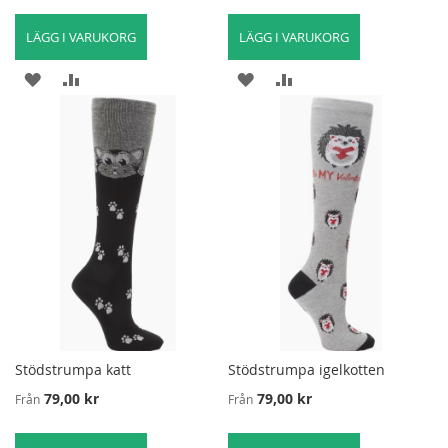
LÄGG I VARUKORG
LÄGG I VARUKORG
LÄGG
LÄGG
LÄGG
LÄGG
TILL
TILL
TILL
TILL
I
FÖR
I
FÖR
ÖNSKELISTA
ATT
ÖNSKELISTA
ATT
JÄMFÖRA
JÄMFÖRA
Stödstrumpa katt
Stödstrumpa igelkotten
79,00 kr
79,00 kr
Från
Från