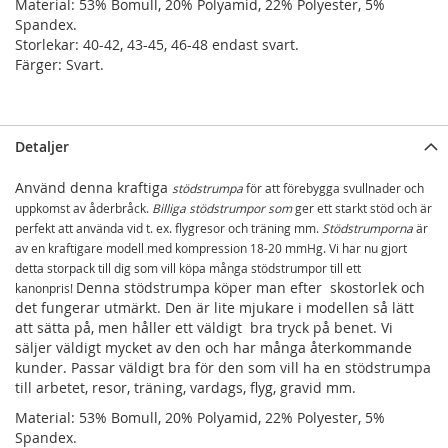
Material: 53% Bomull, 20% Polyamid, 22% Polyester, 5%
Spandex.
Storlekar: 40-42, 43-45, 46-48 endast svart.
Färger: Svart.
Detaljer
Använd denna kraftiga
stödstrumpa
för att förebygga svullnader och
uppkomst av åderbråck.
Billiga stödstrumpor som
ger ett starkt stöd och är
perfekt att använda vid t. ex. flygresor och träning mm.
Stödstrumporna
är
av en kraftigare modell med kompression 18-20 mmHg. Vi har nu gjort
detta storpack till dig som vill köpa många stödstrumpor till ett
Denna stödstrumpa köper man efter skostorlek och
kanonpris!
det fungerar utmärkt. Den är lite mjukare i modellen så lätt
att sätta på, men håller ett väldigt bra tryck på benet. Vi
säljer väldigt mycket av den och har många återkommande
kunder. Passar väldigt bra för den som vill ha en stödstrumpa
till arbetet, resor, träning, vardags, flyg, gravid mm.
Material: 53% Bomull, 20% Polyamid, 22% Polyester, 5%
Spandex.