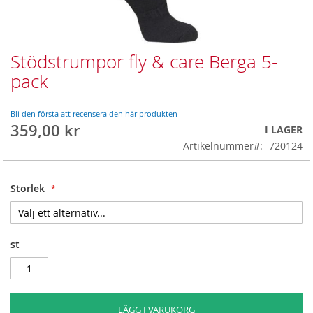
Stödstrumpor fly & care Berga 5-
Skip
to
pack
the
beginning
of
Bli den första att recensera den här produkten
359,00 kr
the
I LAGER
images
Artikelnummer
720124
gallery
Storlek
st
LÄGG I VARUKORG