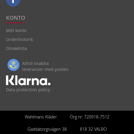
KONTO
Mitt konto
Orderhistorik
Önskelista
Alltid snabba
leveranser med posten
Data protection policy
Wahlmans Kläder
Org nr: 720918-7512
Gaddaborgsvägen 38
818 32 VALBO