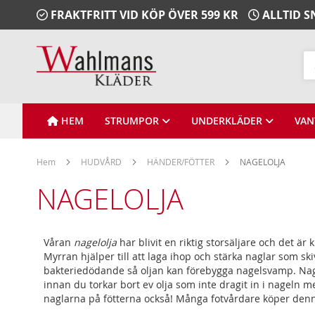
Gå
FRAKTFRITT VID KÖP ÖVER 599 KR
ALLTID 
vidare
till
Innehåll
Sö
HEM
STRUMPOR
UNDERKLÄDER
VAN
Hem
HUDVÅRD
HÄNDER/FÖTTER
NAGELOLJA
NAGELOLJA
Våran
nagelolja
har blivit en riktig storsäljare och det ä
Myrran hjälper till att laga ihop och stärka naglar som sk
bakteriedödande så oljan kan förebygga nagelsvamp. Nage
innan du torkar bort ev olja som inte dragit in i nage
naglarna på fötterna också! Många fotvårdare köper denna 