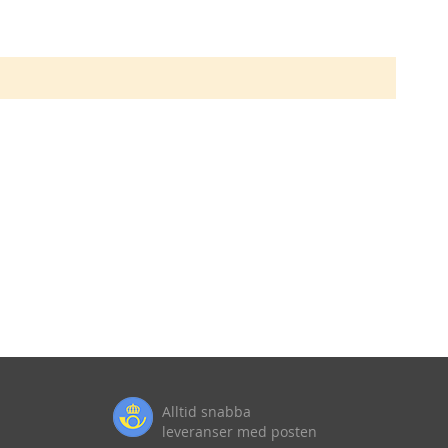
Alltid snabba
leveranser med posten