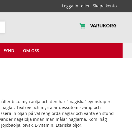
Logga in
Skapa konto
VARUKORG
Sök
FYND
OM OSS
håller bl.a. myrraolja och den har "magiska" egenskaper.
orta naglar. Teatree och myrra är dessutom svamp och
sera in oljan på väl rengjorda naglar och vänta en stund
nvänder nagelolja innan man målar naglarna. Kom ihåg
obaolja, bivax, E-vitamin. Eteriska oljor.