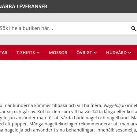
SNABBA LEVERANSER
k
TAR
T-SHIRTS
MÖSSOR
ÖVRIGT
HUDVÅRD
r kul när kunderna kommer tillbaka och vill ha mera.
Nageloljan
inne
ivar sej och går av. Kul för den som vill ha välskötta långa eller k
loljan använder man för att vårda både nagel och nagelband. Mas
ln med ett papper. Många nagelteknologer rekommenderar att man a
nagelolja och använder i sina behandlingar. Innehåll: sesamolja, joj