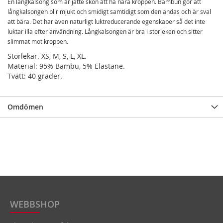
En långkalsong som är jätte skön att ha nära kroppen. Bambun gör att
långkalsongen blir mjukt och smidigt samtidigt som den andas och är sval
att bära. Det har även naturligt luktreducerande egenskaper så det inte
luktar illa efter användning. Långkalsongen är bra i storleken och sitter
slimmat mot kroppen.
Storlekar. XS, M, S, L, XL.
Material: 95% Bambu, 5% Elastane.
Tvätt: 40 grader.
Omdömen
WEBBSHOP