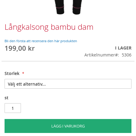
Långkalsong bambu dam
Skip
to
the
Bli den första att recensera den här produkten
beginning
199,00 kr
I LAGER
of
Artikelnummer
5306
the
images
gallery
Storlek
st
LÄGG I VARUKORG