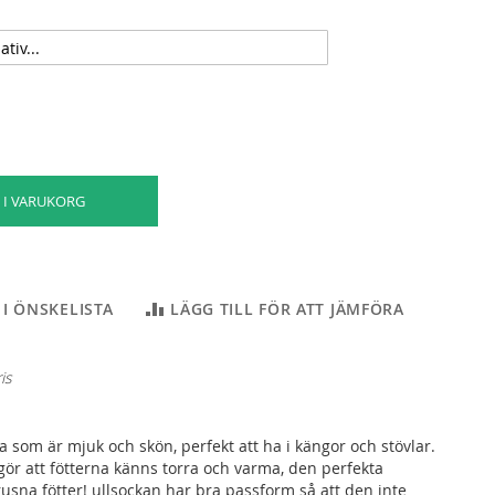
 I VARUKORG
 I ÖNSKELISTA
LÄGG TILL FÖR ATT JÄMFÖRA
is
 som är mjuk och skön, perfekt att ha i kängor och stövlar.
 gör att fötterna känns torra och varma, den perfekta
rusna fötter! ullsockan har bra passform så att den inte