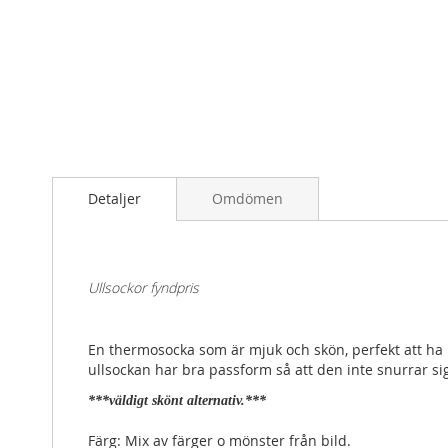
Skip
to
the
beginning
of
the
Detaljer
Omdömen
images
gallery
Ullsockor fyndpris
En thermosocka som är mjuk och skön, perfekt att ha i 
ullsockan har bra passform så att den inte snurrar si
***väldigt skönt alternativ.***
Färg: Mix av färger o mönster från bild.