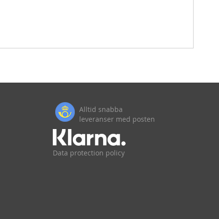
Alltid snabba
leveranser med posten
Data protection policy