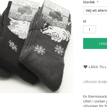
Storlek
st
LÄGG
LÄGG TILL
Ullsockor fyndpr
En thermosocka
Ullen i sockan
ullsockan för f