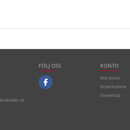
FÖLJ OSS
KONTO
Mitt konto
Orderhistorik
Önskelista
nsklader.se