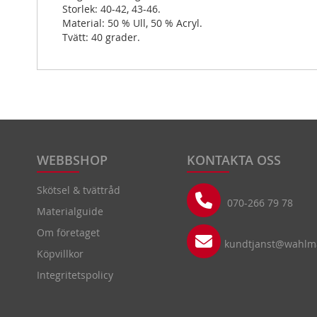
Storlek: 40-42, 43-46.
Material: 50 % Ull, 50 % Acryl.
Tvätt: 40 grader.
WEBBSHOP
KONTAKTA OSS
Skötsel & tvättråd
070-266 79 78
Materialguide
Om företaget
kundtjanst@wahlma
Köpvillkor
Integritetspolicy