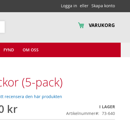
Logga in
Skapa konto
VARUKORG
Sök
FYND
OM OSS
ckor (5-pack)
 att recensera den här produkten
0 kr
I LAGER
Artikelnummer
73-640