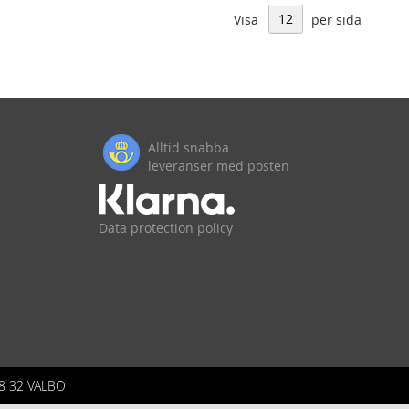
Visa
per sida
Alltid snabba
leveranser med posten
Data protection policy
8 32 VALBO