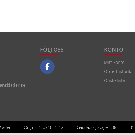
FÖLJ OSS
KONTO
Mitt konto
Orderhistorik
Önskelista
nsklader.se
läder
Org nr: 720918-7512
Gaddaborgsvägen 38
81