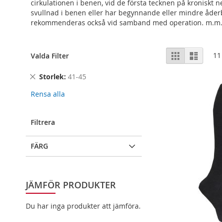
cirkulationen i benen, vid de första tecknen på kroniskt
svullnad i benen eller har begynnande eller mindre åderb
rekommenderas också vid samband med operation. m.m. 
Visa
Rutnät
Lista
11
Valda Filter
som
Remove
Storlek
41-45
This
Rensa alla
Item
Filtrera
FÄRG
JÄMFÖR PRODUKTER
Du har inga produkter att jämföra.