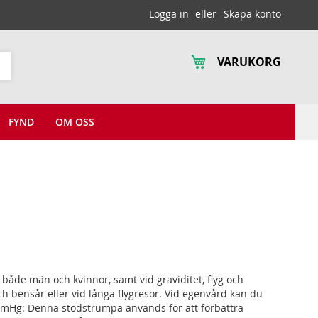
Logga in
Skapa konto
VARUKORG
Sök
FYND
OM OSS
så både män och kvinnor, samt vid graviditet, flyg och
h bensår eller vid långa flygresor. Vid egenvård kan du
mmHg: Denna stödstrumpa används för att förbättra