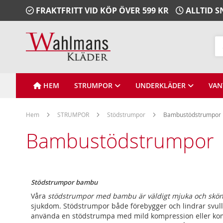
Gå
FRAKTFRITT VID KÖP ÖVER 599 KR
ALLTID 
vidare
till
Innehåll
Sö
HEM
STRUMPOR
UNDERKLÄDER
VAN
Hem
STRUMPOR
Stödstrumpor
Bambustödstrumpor
Bambustödstrumpor
Stödstrumpor bambu
Våra
stödstrumpor med bambu är väldigt mjuka och skö
sjukdom. Stödstrumpor både förebygger och lindrar svulln
använda en stödstrumpa med mild kompression eller komp