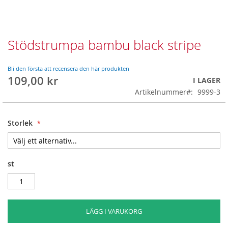
Stödstrumpa bambu black stripe
Skip
to
the
Bli den första att recensera den här produkten
beginning
109,00 kr
I LAGER
of
Artikelnummer
9999-3
the
images
gallery
Storlek
st
LÄGG I VARUKORG