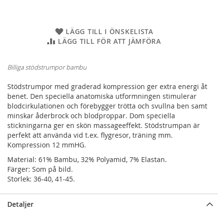
LÄGG TILL I ÖNSKELISTA
LÄGG TILL FÖR ATT JÄMFÖRA
Billiga stödstrumpor bambu
Stödstrumpor med graderad kompression ger extra energi åt
benet. Den speciella anatomiska utformningen stimulerar
blodcirkulationen och förebygger trötta och svullna ben samt
minskar åderbrock och blodproppar. Dom speciella
stickningarna ger en skön massageeffekt. Stödstrumpan är
perfekt att använda vid t.ex. flygresor, träning mm.
Kompression 12 mmHG.
Material: 61% Bambu, 32% Polyamid, 7% Elastan.
Färger: Som på bild.
Storlek: 36-40, 41-45.
Detaljer