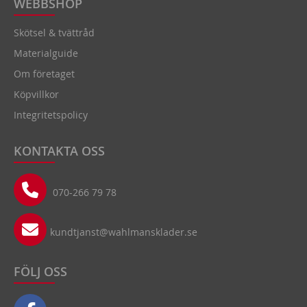
WEBBSHOP
Skötsel & tvättråd
Materialguide
Om företaget
Köpvillkor
Integritetspolicy
KONTAKTA OSS
070-266 79 78
kundtjanst@wahlmansklader.se
FÖLJ OSS