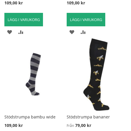
109,00 kr
109,00 kr
LÄGG I VARUKORG
LÄGG I VARUKORG
LÄGG
LÄGG
LÄGG
LÄGG
TILL
TILL
TILL
TILL
I
FÖR
I
FÖR
ÖNSKELISTA
ATT
ÖNSKELISTA
ATT
JÄMFÖRA
JÄMFÖRA
Stödstrumpa bambu wide
Stödstrumpa bananer
109,00 kr
79,00 kr
Från