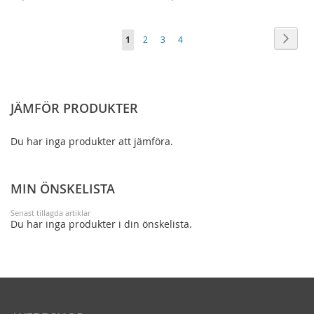
TILL
TILL
TILL
TILL
Sida
Sida
Nästa
You're
Sida
Sida
Sida
1
2
3
4
I
FÖR
I
FÖR
currently
ÖNSKELISTA
ATT
ÖNSKELISTA
ATT
reading
JÄMFÖRA
JÄMFÖRA
page
JÄMFÖR PRODUKTER
Du har inga produkter att jämföra.
MIN ÖNSKELISTA
Senast tillagda artiklar
Du har inga produkter i din önskelista.