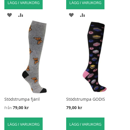
LÄGG I VARUKORG
LÄGG I VARUKORG
LÄGG
LÄGG
LÄGG
LÄGG
TILL
TILL
TILL
TILL
I
FÖR
I
FÖR
ÖNSKELISTA
ATT
ÖNSKELISTA
ATT
JÄMFÖRA
JÄMFÖRA
Stödstrumpa fjäril
Stödstrumpa GODIS
79,00 kr
79,00 kr
Från
LÄGG I VARUKORG
LÄGG I VARUKORG