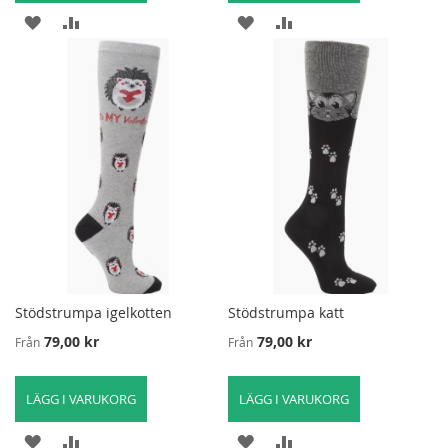
LÄGG
LÄGG
LÄGG
LÄGG
TILL
TILL
TILL
TILL
I
FÖR
I
FÖR
ÖNSKELISTA
ATT
ÖNSKELISTA
ATT
JÄMFÖRA
JÄMFÖRA
Stödstrumpa igelkotten
Stödstrumpa katt
79,00 kr
79,00 kr
Från
Från
LÄGG I VARUKORG
LÄGG I VARUKORG
LÄGG
LÄGG
LÄGG
LÄGG