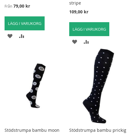
stripe
79,00 kr
Från
109,00 kr
LÄGG I VARUKORG
LÄGG I VARUKORG
LÄGG
LÄGG
LÄGG
LÄGG
TILL
TILL
TILL
TILL
I
FÖR
I
FÖR
ÖNSKELISTA
ATT
ÖNSKELISTA
ATT
JÄMFÖRA
JÄMFÖRA
Stödstrumpa bambu moon
Stödstrumpa bambu prickig