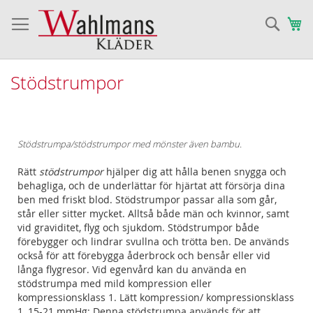
Sök
Va
Stödstrumpor
Stödstrumpa/stödstrumpor med mönster även bambu.
Rätt
stödstrumpor
hjälper dig att hålla benen snygga och
behagliga, och de underlättar för hjärtat att försörja dina
ben med friskt blod. Stödstrumpor passar alla som går,
står eller sitter mycket. Alltså både män och kvinnor, samt
vid graviditet, flyg och sjukdom. Stödstrumpor både
förebygger och lindrar svullna och trötta ben. De används
också för att förebygga åderbrock och bensår eller vid
långa flygresor. Vid egenvård kan du använda en
stödstrumpa med mild kompression eller
kompressionsklass 1. Lätt kompression/ kompressionsklass
1, 15-21 mmHg: Denna stödstrumpa används för att