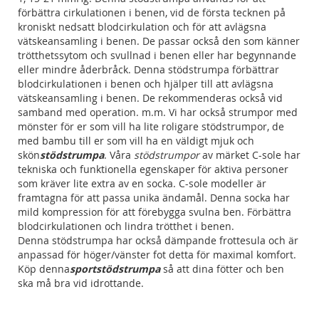
förbättra cirkulationen i benen, vid de första tecknen på
kroniskt nedsatt blodcirkulation och för att avlägsna
vätskeansamling i benen. De passar också den som känner
trötthetssytom och svullnad i benen eller har begynnande
eller mindre åderbråck. Denna stödstrumpa förbättrar
blodcirkulationen i benen och hjälper till att avlägsna
vätskeansamling i benen. De rekommenderas också vid
samband med operation. m.m. Vi har också strumpor med
mönster för er som vill ha lite roligare stödstrumpor, de
med bambu till er som vill ha en väldigt mjuk och
skön
stödstrumpa
.
Våra
stödstrumpor
av märket C-sole har
tekniska och funktionella egenskaper för aktiva personer
som kräver lite extra av en socka. C-sole modeller är
framtagna för att passa unika ändamål. Denna socka har
mild kompression för att förebygga svulna ben. Förbättra
blodcirkulationen och lindra trötthet i benen.
Denna stödstrumpa har också dämpande frottesula och är
anpassad för höger/vänster fot detta för maximal komfort.
Köp denna
sportstödstrumpa
så att dina fötter och ben
ska må bra vid idrottande.