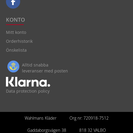
KONTO
Mitt konto
Orderhistorik
Önskelista
Alltid snabba
leveranser med posten
Data protection policy
Wahlmans Kläder
Org nr: 720918-7512
Gaddaborgsvägen 38
818 32 VALBO