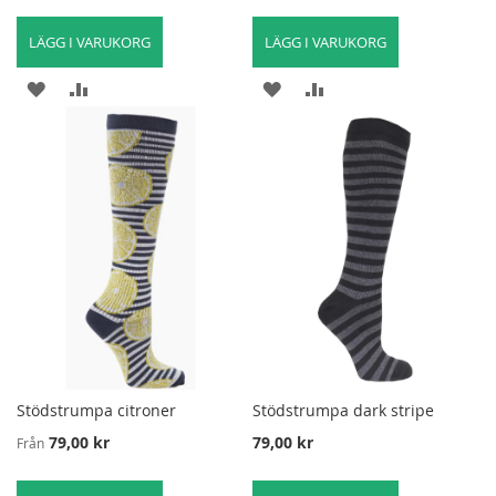
LÄGG I VARUKORG
LÄGG I VARUKORG
LÄGG
LÄGG
LÄGG
LÄGG
TILL
TILL
TILL
TILL
I
FÖR
I
FÖR
ÖNSKELISTA
ATT
ÖNSKELISTA
ATT
JÄMFÖRA
JÄMFÖRA
Stödstrumpa citroner
Stödstrumpa dark stripe
79,00 kr
79,00 kr
Från