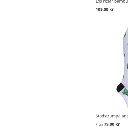
Lös resår bambu
109,00 kr
LÄGG I VARUKORG
LÄGG I VARUKORG
LÄGG I VARUKORG
LÄGG
LÄGG
LÄGG
TILL
LÄGG
TILL
LÄGG
TILL
LÄGG
I
TILL
I
TILL
I
TILL
ÖNSKELISTA
FÖR
ÖNSKELISTA
FÖR
ÖNSKELISTA
FÖR
ATT
ATT
ATT
JÄMFÖRA
JÄMFÖRA
JÄMFÖRA
Stödstrumpa an
79,00 kr
Från