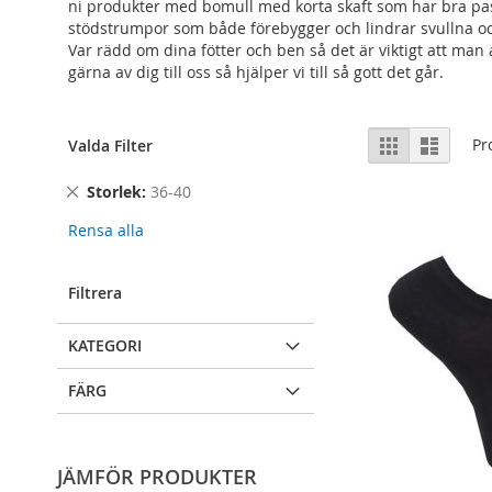
ni
produkter med bomull med korta skaft som har bra p
stödstrumpor som både förebygger och lindrar svullna och
Var rädd om dina fötter och ben så det är viktigt att man
gärna av dig till oss så hjälper vi till så gott det går.
Visa
Rutnät
Lista
Pr
Valda Filter
som
Remove
Storlek
36-40
This
Rensa alla
Item
Filtrera
KATEGORI
FÄRG
JÄMFÖR PRODUKTER