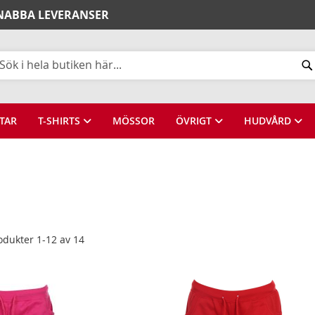
SNABBA LEVERANSER
k
TAR
T-SHIRTS
MÖSSOR
ÖVRIGT
HUDVÅRD
odukter
1
-
12
av
14