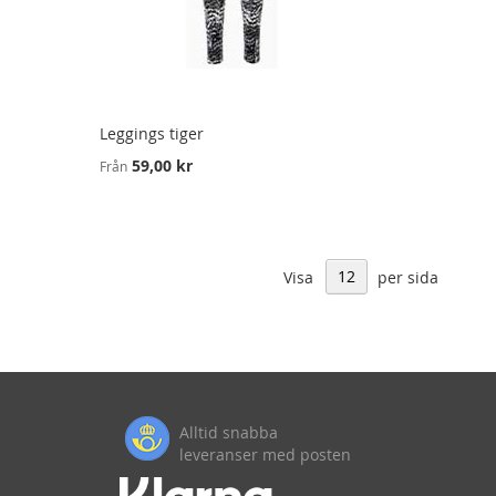
Leggings tiger
59,00 kr
Från
Visa
per sida
Alltid snabba
leveranser med posten