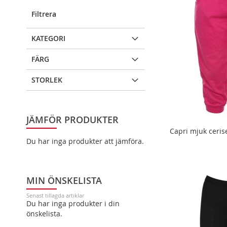
Filtrera
KATEGORI
FÄRG
STORLEK
JÄMFÖR PRODUKTER
Capri mjuk ceris
Tillfälligt
Du har inga produkter att jämföra.
slut
LÄGG
LÄGG I VARUKORG
LÄGG I VARUKORG
MIN ÖNSKELISTA
TILL
LÄGG
LÄGG
LÄGG
Senast tillagda artiklar
I
TILL
Du har inga produkter i din
TILL
LÄGG
TILL
LÄGG
önskelista.
ÖNSKELISTA
FÖR
I
TILL
I
TILL