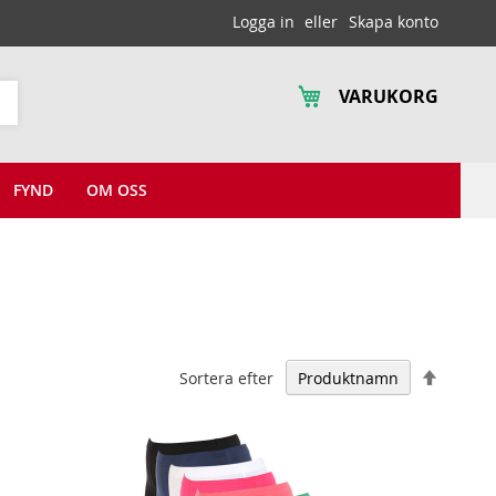
Logga in
Skapa konto
VARUKORG
Sök
FYND
OM OSS
Falland
Sortera efter