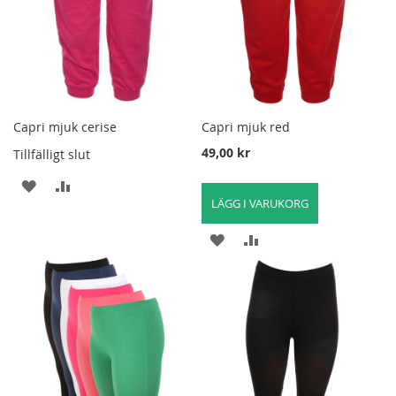
Capri mjuk cerise
Capri mjuk red
49,00 kr
Tillfälligt slut
LÄGG
LÄGG
LÄGG I VARUKORG
TILL
TILL
LÄGG
LÄGG
I
FÖR
TILL
TILL
ÖNSKELISTA
ATT
I
FÖR
JÄMFÖRA
ÖNSKELISTA
ATT
JÄMFÖRA