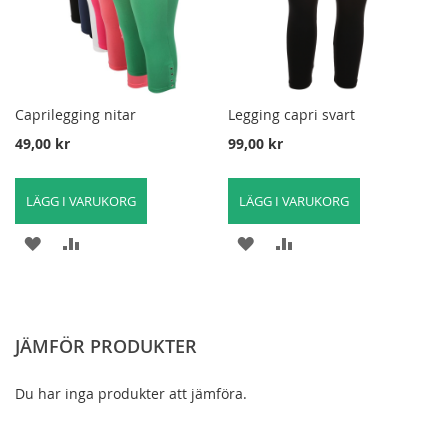
Caprilegging nitar
Legging capri svart
49,00 kr
99,00 kr
LÄGG I VARUKORG
LÄGG I VARUKORG
LÄGG
LÄGG
LÄGG
LÄGG
TILL
TILL
TILL
TILL
I
FÖR
I
FÖR
JÄMFÖR PRODUKTER
ÖNSKELISTA
ATT
ÖNSKELISTA
ATT
JÄMFÖRA
JÄMFÖRA
Du har inga produkter att jämföra.