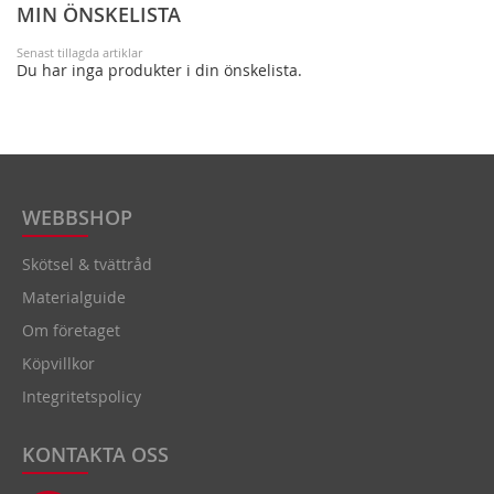
MIN ÖNSKELISTA
Senast tillagda artiklar
Du har inga produkter i din önskelista.
WEBBSHOP
Skötsel & tvättråd
Materialguide
Om företaget
Köpvillkor
Integritetspolicy
KONTAKTA OSS