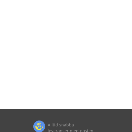
Alltid snabba
leveranser med posten