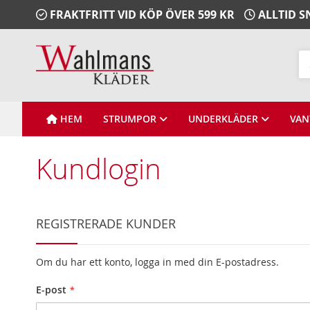
Gå
FRAKTFRITT VID KÖP ÖVER 599 KR
ALLTID 
vidare
till
Innehåll
Sö
HEM
STRUMPOR
UNDERKLÄDER
VAN
Kundlogin
REGISTRERADE KUNDER
Om du har ett konto, logga in med din E-postadress.
E-post