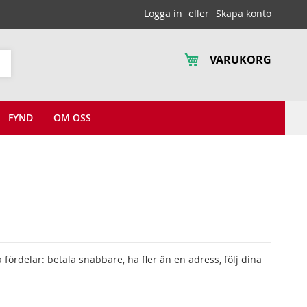
Logga in
Skapa konto
VARUKORG
Sök
FYND
OM OSS
fördelar: betala snabbare, ha fler än en adress, följ dina