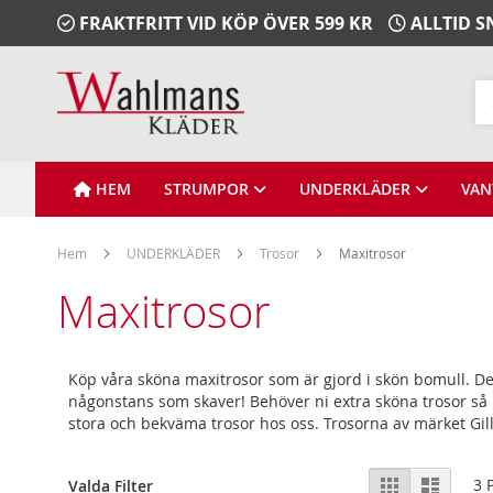
Gå
FRAKTFRITT VID KÖP ÖVER 599 KR
ALLTID 
vidare
till
Innehåll
Sö
HEM
STRUMPOR
UNDERKLÄDER
VAN
Hem
UNDERKLÄDER
Trosor
Maxitrosor
Maxitrosor
Köp våra sköna maxitrosor som är gjord i skön bomull. De 
någonstans som skaver! Behöver ni extra sköna trosor så k
stora och bekväma trosor hos oss. Trosorna av märket Gill 
Visa
Rutnät
Lista
3
P
Valda Filter