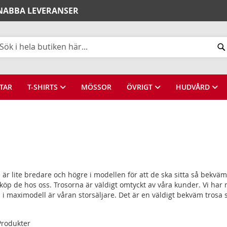
SNABBA LEVERANSER
k
TAR
T-SHIRTS
MÖSSOR
ÖVRIGT
HUDVÅRD
är lite bredare och högre i modellen för att de ska sitta så bekvä
öp de hos oss. Trosorna är väldigt omtyckt av våra kunder. Vi har m
i maximodell är våran storsäljare. Det är en väldigt bekväm trosa s
rodukter