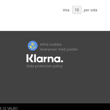
Visa
per sida
Alltid snabba
leveranser med posten
Data protection policy
8 32 VALBO