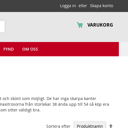
Logga in
Skapa konto
VARUKORG
Sök
FYND
OM OSS
mt och skönt som möjligt. De har inga skarpa kanter
axitrosorna från storlekar 38 ända upp till 54 så köp era
om sitter väldigt bra.
Falland
Sortera efter