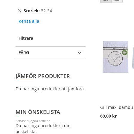
som
Remove
Storlek
52-54
This
Rensa alla
Item
Filtrera
FÄRG
JÄMFÖR PRODUKTER
Du har inga produkter att jämföra.
Gill maxi bambu
MIN ÖNSKELISTA
69,00 kr
Senast tillagda artiklar
Du har inga produkter i din
LÄGG I VARUKORG
LÄGG I VARUKORG
LÄGG I VARUKORG
önskelista.