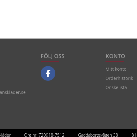
FÖLJ OSS
KONTO
Mitt konto
Orderhistorik
Önskelista
nsklader.se
läder
Org nr: 720918-7512
Gaddaborgsvägen 38
81