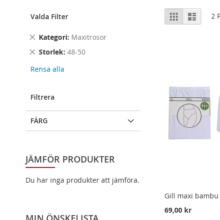
Visa
Rutnät
Lista
2
P
Valda Filter
som
Remove
Kategori
Maxitrosor
This
Remove
Storlek
48-50
Item
This
Rensa alla
Item
Filtrera
FÄRG
JÄMFÖR PRODUKTER
Du har inga produkter att jämföra.
Gill maxi bambu
69,00 kr
MIN ÖNSKELISTA