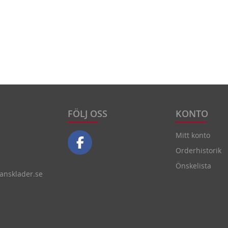
FÖLJ OSS
KONTO
Mitt konto
Orderhistorik
Önskelista
nsklader.se