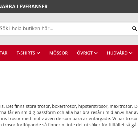
SNABBA LEVERANSER
k
TAR
T-SHIRTS
MÖSSOR
ÖVRIGT
HUDVÅRD
pris. Det finns stora trosor, boxertrosor, hipsterstrosor, maxitrosor.
rna får en smidig passform och alla har bra resår i midjan.Vi har
inns trosor med motiv även de som bara är enfärgade. Vi har trosor
 trosor fortlöpande så finner ni inte det ni söker för tillfället så gå i