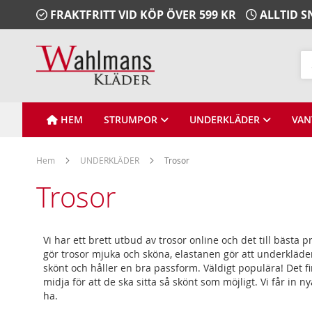
Gå
FRAKTFRITT VID KÖP ÖVER 599 KR
ALLTID 
vidare
till
Innehåll
Sö
HEM
STRUMPOR
UNDERKLÄDER
VAN
Hem
UNDERKLÄDER
Trosor
Trosor
Vi har ett brett utbud av trosor online och det till bästa 
gör trosor mjuka och sköna, elastanen gör att underkläde
skönt och håller en bra passform. Väldigt populära! Det f
midja för att de ska sitta så skönt som möjligt. Vi får in nya
ha.