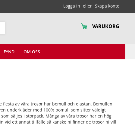
Logga in
Skapa konto
VARUKORG
Sök
FYND
OM OSS
 De flesta av våra trosor har bomull och elastan. Bomullen
 även underkläder med 100% bomull som sitter väldigt
 som säljes i storpack. Många av våra trosor har en hög
n vid ett annat tillfälle så kanske ni finner de trosor ni vill