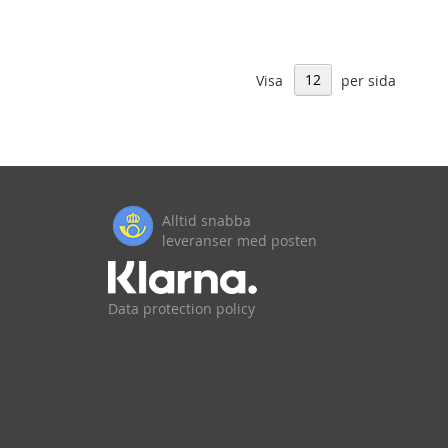
Visa
per sida
Alltid snabba
leveranser med posten
Data protection policy