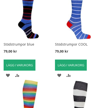
JÄMFÖRA
JÄMFÖRA
Stödstrumpor blue
Stödstrumpor COOL
79,00 kr
79,00 kr
LÄGG I VARUKORG
LÄGG I VARUKORG
LÄGG
LÄGG
LÄGG
LÄGG
TILL
TILL
TILL
TILL
I
FÖR
I
FÖR
ÖNSKELISTA
ATT
ÖNSKELISTA
ATT