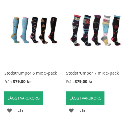
I
FÖR
I
FÖR
ÖNSKELISTA
ATT
ÖNSKELISTA
ATT
JÄMFÖRA
JÄMFÖRA
Stödstrumpor 6 mix 5-pack
Stödstrumpor 7 mix 5-pack
379,00 kr
379,00 kr
Från
Från
LÄGG I VARUKORG
LÄGG I VARUKORG
LÄGG
LÄGG
LÄGG
LÄGG
TILL
TILL
TILL
TILL
I
FÖR
I
FÖR