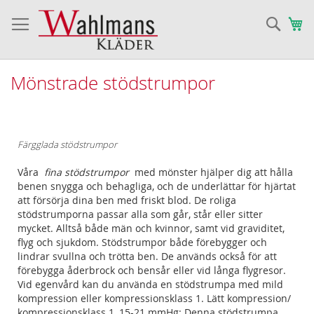
Sök
Va
Mönstrade stödstrumpor
Färgglada stödstrumpor
Våra
fina stödstrumpor
med mönster hjälper dig att hålla
benen snygga och behagliga, och de underlättar för hjärtat
att försörja dina ben med friskt blod. De roliga
stödstrumporna passar alla som går, står eller sitter
mycket. Alltså både män och kvinnor, samt vid graviditet,
flyg och sjukdom. Stödstrumpor både förebygger och
lindrar svullna och trötta ben. De används också för att
förebygga åderbrock och bensår eller vid långa flygresor.
Vid egenvård kan du använda en stödstrumpa med mild
kompression eller kompressionsklass 1. Lätt kompression/
kompressionsklass 1, 15-21 mmHg: Denna stödstrumpa