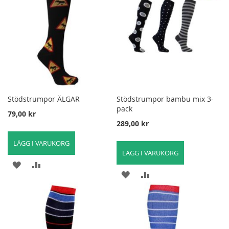
ÖNSKELISTA
ATT
ÖNSKELISTA
ATT
JÄMFÖRA
JÄMFÖRA
Stödstrumpor ÄLGAR
Stödstrumpor bambu mix 3-
pack
79,00 kr
289,00 kr
LÄGG I VARUKORG
LÄGG I VARUKORG
LÄGG
LÄGG
LÄGG
LÄGG
TILL
TILL
TILL
TILL
I
FÖR
I
FÖR
ÖNSKELISTA
ATT
ÖNSKELISTA
ATT