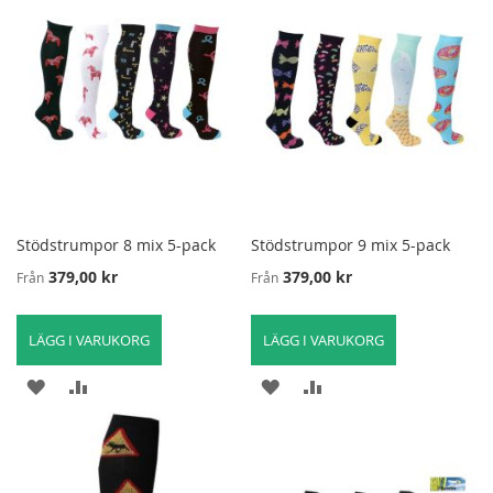
ÖNSKELISTA
ATT
ÖNSKELISTA
ATT
JÄMFÖRA
JÄMFÖRA
Stödstrumpor 8 mix 5-pack
Stödstrumpor 9 mix 5-pack
379,00 kr
379,00 kr
Från
Från
LÄGG I VARUKORG
LÄGG I VARUKORG
LÄGG
LÄGG
LÄGG
LÄGG
TILL
TILL
TILL
TILL
I
FÖR
I
FÖR