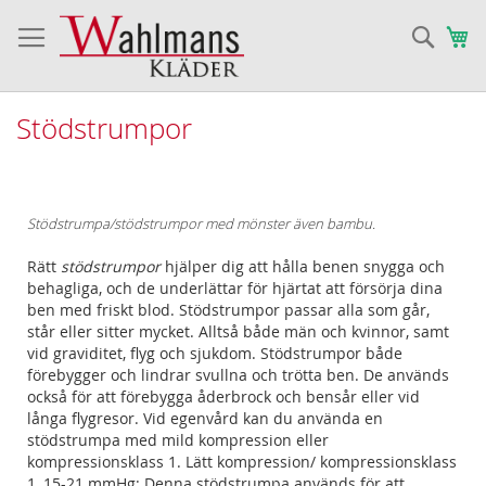
Sök
Va
Stödstrumpor
Stödstrumpa/stödstrumpor med mönster även bambu.
Rätt
stödstrumpor
hjälper dig att hålla benen snygga och
behagliga, och de underlättar för hjärtat att försörja dina
ben med friskt blod. Stödstrumpor passar alla som går,
står eller sitter mycket. Alltså både män och kvinnor, samt
vid graviditet, flyg och sjukdom. Stödstrumpor både
förebygger och lindrar svullna och trötta ben. De används
också för att förebygga åderbrock och bensår eller vid
långa flygresor. Vid egenvård kan du använda en
stödstrumpa med mild kompression eller
kompressionsklass 1. Lätt kompression/ kompressionsklass
1, 15-21 mmHg: Denna stödstrumpa används för att