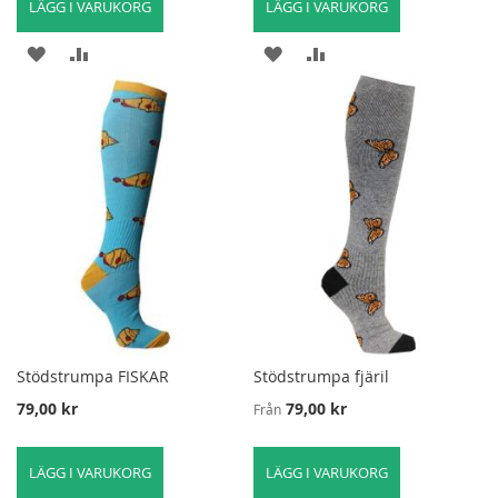
LÄGG I VARUKORG
LÄGG I VARUKORG
LÄGG
LÄGG
LÄGG
LÄGG
TILL
TILL
TILL
TILL
I
FÖR
I
FÖR
ÖNSKELISTA
ATT
ÖNSKELISTA
ATT
JÄMFÖRA
JÄMFÖRA
Stödstrumpa FISKAR
Stödstrumpa fjäril
79,00 kr
79,00 kr
Från
LÄGG I VARUKORG
LÄGG I VARUKORG