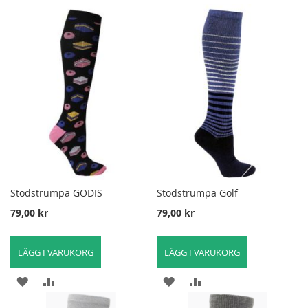
TILL
TILL
TILL
TILL
I
FÖR
I
FÖR
ÖNSKELISTA
ATT
ÖNSKELISTA
ATT
JÄMFÖRA
JÄMFÖRA
Stödstrumpa GODIS
Stödstrumpa Golf
79,00 kr
79,00 kr
LÄGG I VARUKORG
LÄGG I VARUKORG
LÄGG
LÄGG
LÄGG
LÄGG
TILL
TILL
TILL
TILL