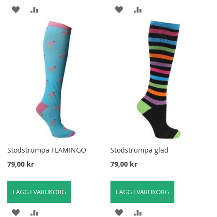
LÄGG
LÄGG
LÄGG
LÄGG
TILL
TILL
TILL
TILL
I
FÖR
I
FÖR
ÖNSKELISTA
ATT
ÖNSKELISTA
ATT
JÄMFÖRA
JÄMFÖRA
Stödstrumpa FLAMINGO
Stödstrumpa glad
79,00 kr
79,00 kr
LÄGG I VARUKORG
LÄGG I VARUKORG
LÄGG
LÄGG
LÄGG
LÄGG