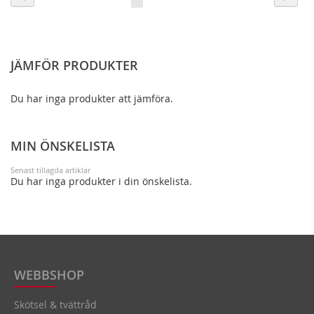
currently
ÖNSKELISTA
ATT
ÖNSKELISTA
ATT
reading
JÄMFÖRA
JÄMFÖRA
page
JÄMFÖR PRODUKTER
Du har inga produkter att jämföra.
MIN ÖNSKELISTA
Senast tillagda artiklar
Du har inga produkter i din önskelista.
WEBBSHOP
Skötsel & tvättråd