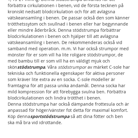
förbättra cirkulationen i benen, vid de första tecknen på
kroniskt nedsatt blodcirkulation och för att avlägsna
vätskeansamling i benen. De passar också den som känner
trötthetssytom och svullnad i benen eller har begynnande
eller mindre åderbråck. Denna stödstrumpa förbättrar
blodcirkulationen i benen och hjälper till att avlägsna
vätskeansamling i benen. De rekommenderas också vid
samband med operation. m.m. Vi har också strumpor med
mönster för er som vill ha lite roligare stödstrumpor, de
med bambu till er som vill ha en väldigt mjuk och
skön
stödstrumpa
.
Våra
stödstrumpor
av märket C-sole har
tekniska och funktionella egenskaper för aktiva personer
som kräver lite extra av en socka. C-sole modeller är
framtagna för att passa unika ändamål. Denna socka har
mild kompression för att förebygga svulna ben. Förbättra
blodcirkulationen och lindra trötthet i benen.
Denna stödstrumpa har också dämpande frottesula och är
anpassad för höger/vänster fot detta för maximal komfort.
Köp denna
sportstödstrumpa
så att dina fötter och ben
ska må bra vid idrottande.