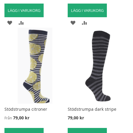
LÄGG I VARUKORG
LÄGG I VARUKORG
LÄGG
LÄGG
LÄGG
LÄGG
TILL
TILL
TILL
TILL
I
FÖR
I
FÖR
ÖNSKELISTA
ATT
ÖNSKELISTA
ATT
JÄMFÖRA
JÄMFÖRA
Stödstrumpa citroner
Stödstrumpa dark stripe
79,00 kr
79,00 kr
Från