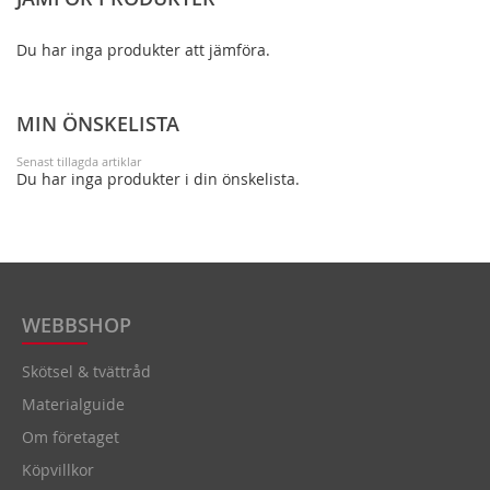
JÄMFÖRA
Du har inga produkter att jämföra.
MIN ÖNSKELISTA
Senast tillagda artiklar
Du har inga produkter i din önskelista.
WEBBSHOP
Skötsel & tvättråd
Materialguide
Om företaget
Köpvillkor