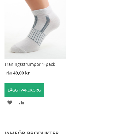
Träningsstrumpor 1-pack
49,00 kr
Från
LÄGG I VARUKORG
LÄGG
LÄGG
TILL
TILL
I
FÖR
JÄMFÖR PRODUKTER
ÖNSKELISTA
ATT